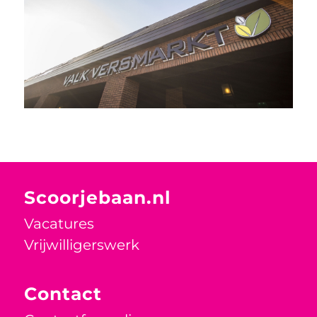
Scoorjebaan.nl
Vacatures
Vrijwilligerswerk
Contact