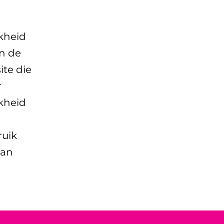
kheid
an de
ite die
r
kheid
ruik
dan