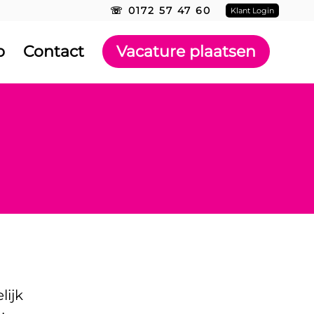
☏ 0172 57 47 60
Klant Login
b
Contact
Vacature plaatsen
lijk