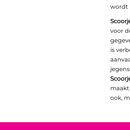
wordt 
Scoorj
voor d
gegeve
is ver
aanva
jegens
Scoorj
maakt 
ook, m