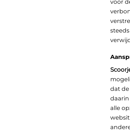
voor d
verbon
verstr
steeds
verwij
Aanspr
Scoorj
mogeli
dat de
daarin
alle op
websit
andere