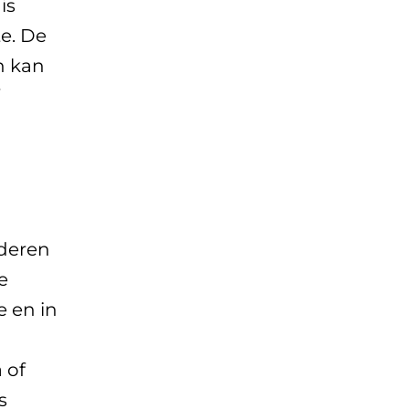
is
e. De
n kan
nderen
e
e en in
 of
s