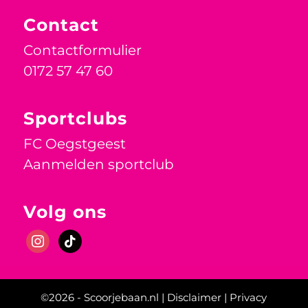
Contact
Contactformulier
0172 57 47 60
Sportclubs
FC Oegstgeest
Aanmelden sportclub
Volg ons
instagram
tiktok
Scoor nu!
©2026 -
Scoorjebaan.nl
|
Disclaimer
|
Privacy