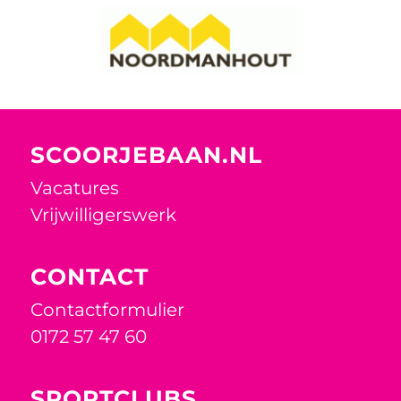
SCOORJEBAAN.NL
Vacatures
Vrijwilligerswerk
CONTACT
Contactformulier
0172 57 47 60
SPORTCLUBS