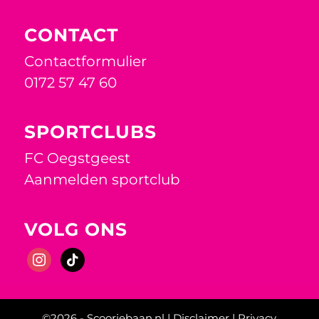
CONTACT
Contactformulier
0172 57 47 60
SPORTCLUBS
FC Oegstgeest
Aanmelden sportclub
VOLG ONS
instagram
tiktok
Scoor nu!
©2026 -
Scoorjebaan.nl
|
Disclaimer
|
Privacy