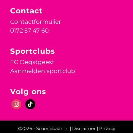
Contact
Contactformulier
0172 57 47 60
Sportclubs
FC Oegstgeest
Aanmelden sportclub
Volg ons
instagram
tiktok
Scoor nu!
©2026 -
Scoorjebaan.nl
|
Disclaimer
|
Privacy